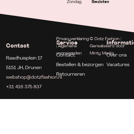
Zondag
Gesloten
Privacyverklaring
© Dotz Fashion |
Service
Informati
Contact
| Algemene
Gerealiseerd door
voorwaarden
Minty Media
Contact
Over ons
Raadhuisplein 17
Bestellen & bezorgen
Vacatures
5151 JH, Drunen
Retourneren
webshop@dotzfashion.nl
+31 416 375 837