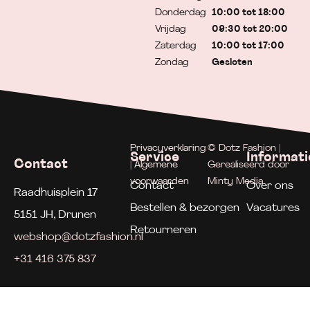
Donderdag
10:00 tot 18:00
Vrijdag
09:30 tot 20:00
Zaterdag
10:00 tot 17:00
Zondag
Gesloten
Privacyverklaring
© Dotz Fashion |
Service
Informati
Contact
| Algemene
Gerealiseerd door
voorwaarden
Minty Media
Contact
Over ons
Raadhuisplein 17
Bestellen & bezorgen
Vacatures
5151 JH, Drunen
Retourneren
webshop@dotzfashion.nl
+31 416 375 837