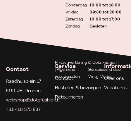
Donderdag
10:00 tot 18:00
Vrijdag
09:30 tot 20:00
Zaterdag
10:00 tot 17:00
Zondag
Gesloten
Privacyverklaring
© Dotz Fashion |
Service
Informati
Contact
| Algemene
Gerealiseerd door
voorwaarden
Minty Media
Contact
Over ons
Raadhuisplein 17
Bestellen & bezorgen
Vacatures
5151 JH, Drunen
Retourneren
webshop@dotzfashion.nl
+31 416 375 837