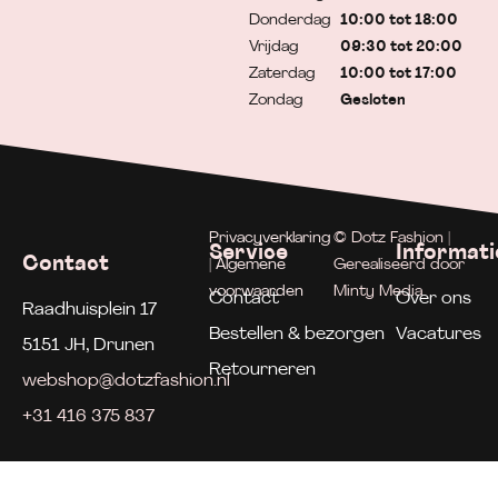
Donderdag
10:00 tot 18:00
Vrijdag
09:30 tot 20:00
Zaterdag
10:00 tot 17:00
Zondag
Gesloten
Privacyverklaring
© Dotz Fashion |
Service
Informati
Contact
| Algemene
Gerealiseerd door
voorwaarden
Minty Media
Contact
Over ons
Raadhuisplein 17
Bestellen & bezorgen
Vacatures
5151 JH, Drunen
Retourneren
webshop@dotzfashion.nl
+31 416 375 837