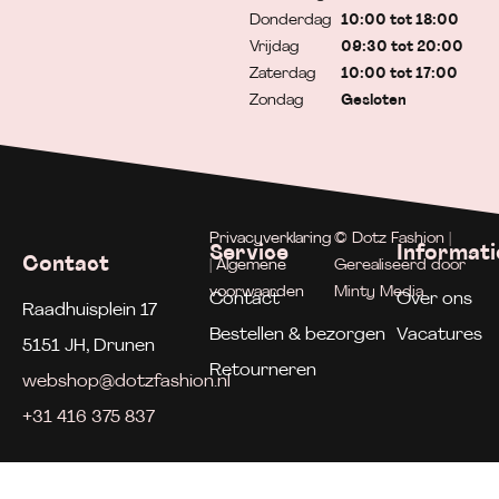
Donderdag
10:00 tot 18:00
Vrijdag
09:30 tot 20:00
Zaterdag
10:00 tot 17:00
Zondag
Gesloten
Privacyverklaring
© Dotz Fashion |
Service
Informati
Contact
| Algemene
Gerealiseerd door
voorwaarden
Minty Media
Contact
Over ons
Raadhuisplein 17
Bestellen & bezorgen
Vacatures
5151 JH, Drunen
Retourneren
webshop@dotzfashion.nl
+31 416 375 837