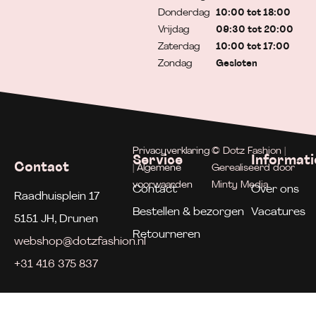
Donderdag
10:00 tot 18:00
Vrijdag
09:30 tot 20:00
Zaterdag
10:00 tot 17:00
Zondag
Gesloten
Privacyverklaring
© Dotz Fashion |
Service
Informati
Contact
| Algemene
Gerealiseerd door
voorwaarden
Minty Media
Contact
Over ons
Raadhuisplein 17
Bestellen & bezorgen
Vacatures
5151 JH, Drunen
Retourneren
webshop@dotzfashion.nl
+31 416 375 837