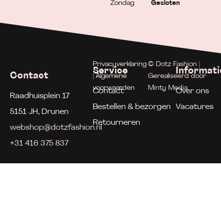
Zondag
Gesloten
Privacyverklaring
© Dotz Fashion |
Service
Informati
Contact
| Algemene
Gerealiseerd door
voorwaarden
Minty Media
Contact
Over ons
Raadhuisplein 17
Bestellen & bezorgen
Vacatures
5151 JH, Drunen
Retourneren
webshop@dotzfashion.nl
+31 416 375 837