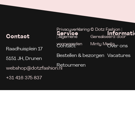
Privacyverklaring
© Dotz Fashion |
Service
Informati
Contact
| Algemene
Gerealiseerd door
voorwaarden
Minty Media
Contact
Over ons
Raadhuisplein 17
Bestellen & bezorgen
Vacatures
5151 JH, Drunen
Retourneren
webshop@dotzfashion.nl
+31 416 375 837